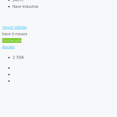
240
m²
Nave Industrial
Yanett Villafán
hace 6 meses
Destacada
Alquiler
2.700€