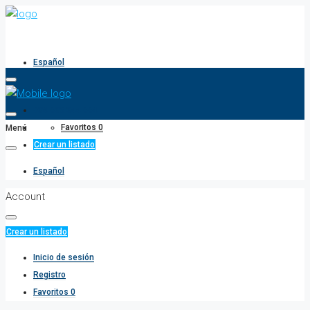
Español
+34 635 344 664
Favoritos
0
Menú
Crear un listado
Español
Account
Crear un listado
Inicio de sesión
Registro
Favoritos
0