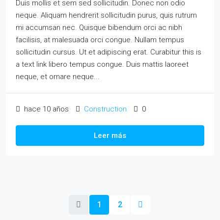
Duis mollis et sem sed sollicitudin. Donec non odio
neque. Aliquam hendrerit sollicitudin purus, quis rutrum
mi accumsan nec. Quisque bibendum orci ac nibh
facilisis, at malesuada orci congue. Nullam tempus
sollicitudin cursus. Ut et adipiscing erat. Curabitur this is
a text link libero tempus congue. Duis mattis laoreet
neque, et ornare neque...
hace 10 años
Construction
0
Leer más
1
2